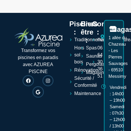
Piscines
Bien-
Contact
Maga
:
être
:
1 allée du
:
Traditionnelles
mathieu@azurea
Chazeau
Hors
Spas
06
Transformez vos
- Les
sol
64
Saunas
Pierres
piscines en paradis
bois
30
Sauvages
Pergolas
avec AZUREA
36
- 69510
Rénovation
PISCINE
Magasin
51
Messimy
Sécurité /
Conformité
Vendredi
Maintenance
: 14h00
– 19h00
Samedi
: 07h30
– 12h00
/ 13h00