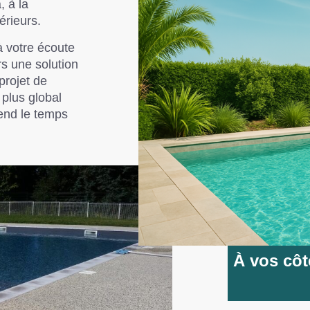
, à la
érieurs.
 à votre écoute
rs une solution
projet de
plus global
end le temps
À vos côt