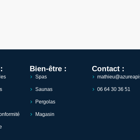
:
Bien-être :
Contact :
les
Spas
mathieu@azureapis
is
Saunas
06 64 30 36 51
Pergolas
onformité
Magasin
e