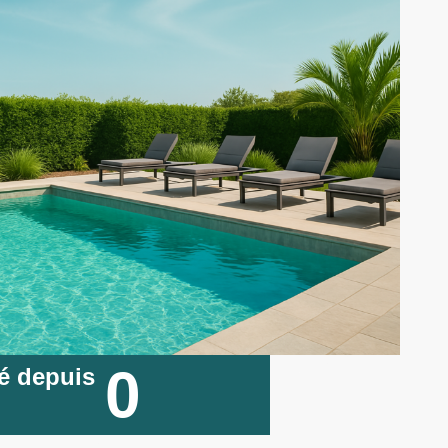
0
é depuis