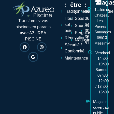
Maga
:
être
:
1 allée du
:
Traditionnelles
mathieu@azurea
Chazeau
Hors
Spas
06
Transformez vos
- Les
sol
64
Saunas
Pierres
piscines en paradis
bois
30
Sauvages
Pergolas
avec AZUREA
36
- 69510
Rénovation
PISCINE
Magasin
51
Messimy
Sécurité /
Conformité
Vendredi
Maintenance
: 14h00
– 19h00
Samedi
: 07h30
– 12h00
/ 13h00
– 16h00
Magasin
ouvert au
public